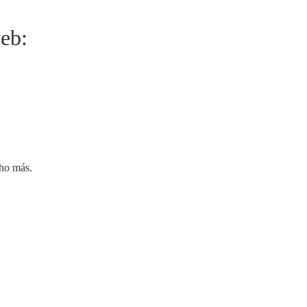
web:
cho más.