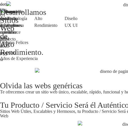
—
Desarrollamos
UX
UX
UI
/
Sitios
Tecnología
Alto
Diseño
UI
Poderosa
Rendimiento
UX UI
Web
de
+80
Alto
Clientes Felices
Rendimiento.
+15
Años de Experiencia
Olvida las webs genéricas
Te ofrecemos crear un sitio web único, escalable, rápido, funcional y he
Tu Producto / Servicio Será él Auténtic
Sitios Web Útiles, Escalables y Hermosos, tu Producto / Servicio Será 
Web