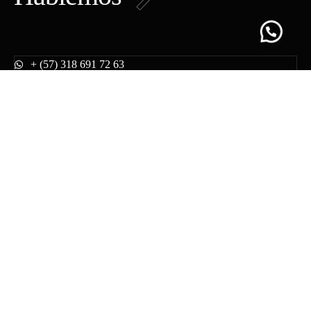
+ (57) 318 691 72 63
hola@proyectow.co
Bogotá, Colombia.