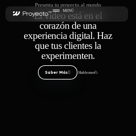
Presenta tu proyecto al mundo
MENÚ
El video está en el
corazón de una
experiencia digital. Haz
que tus clientes la
experimenten.
Saber Más
Hablemos